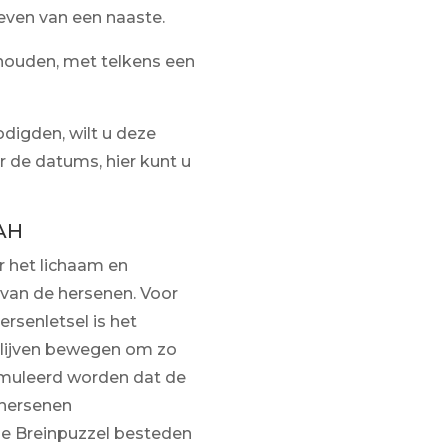
leven van een naaste.
houden, met telkens een
digden, wilt u deze
 de datums, hier kunt u
AH
or het lichaam en
van de hersenen. Voor
senletsel is het
blijven bewegen om zo
imuleerd worden dat de
 hersenen
 de Breinpuzzel besteden