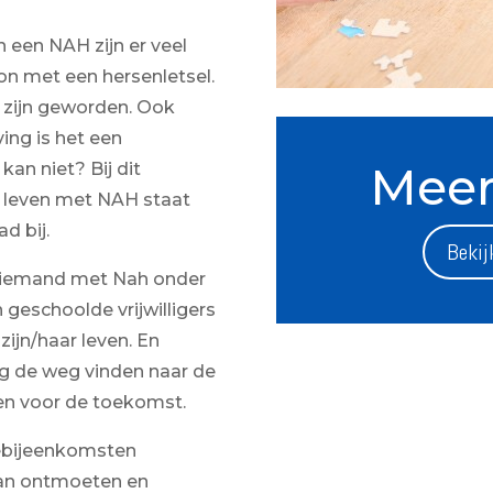
 een NAH zijn er veel
on met een hersenletsel.
g zijn geworden. Ook
ing is het een
Meer
kan niet? Bij dit
 leven met NAH staat
d bij.
Bekij
n iemand met Nah onder
 geschoolde vrijwilligers
zijn/haar leven. En
g de weg vinden naar de
en voor de toekomst.
iebijeenkomsten
kan ontmoeten en