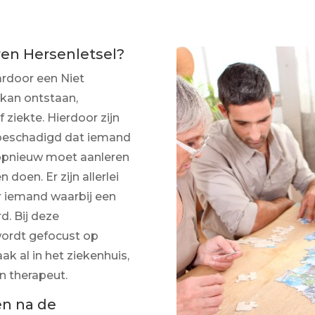
ren Hersenletsel?
ardoor een Niet
kan ontstaan,
 ziekte. Hierdoor zijn
 beschadigd dat iemand
opnieuw moet aanleren
doen. Er zijn allerlei
 iemand waarbij een
d. Bij deze
wordt gefocust op
aak al in het ziekenhuis,
en therapeut.
en na de